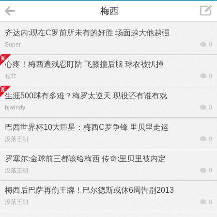
梅西
齐达内:现在C罗前所未有的好胜 场面越大他越强
Super
0
心疼！梅西遭残忍盯防 飞膝撞后脑 球衣被扒掉
程非
0
生涯500球有多难？梅罗太逆天 现役还有谁有戏
bjwindy
0
巴西世界杯10大巨星：梅西C罗争锋 里贝里走运
没落王朝
0
罗塞尔:金球前三都该给梅西 传奇:里贝里被内定
没落王朝
0
梅西后巴萨再伤王牌！巴尔德斯或休6周告别2013
没落王朝
0