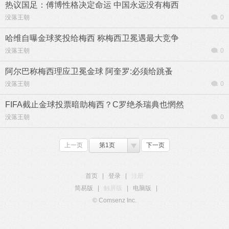
热议国足：傅博性格决定命运 中国永远没有梅西
没落王朝
0
哈维自曝金球奖投给梅西 称梅西卫冕遇最大竞争
没落王朝
0
阿尔巴称梅西理应卫冕金球 阿奎罗:必须给跳蚤
没落王朝
0
FIFA截止金球投票暗助梅西？C罗绝杀瑞典也惘然
没落王朝
0
上一页
第1页
下一页
首页
|
登录
|
注册
简易版
|
触屏版
|
电脑版
|
© Comsenz Inc.