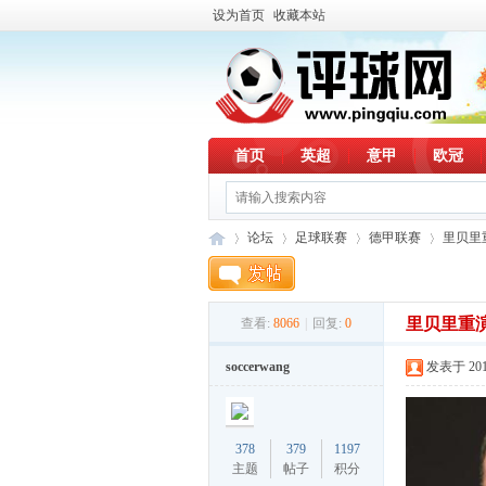
设为首页
收藏本站
首页
英超
意甲
欧冠
论坛
足球联赛
德甲联赛
里贝里
里贝里重
查看:
8066
|
回复:
0
评
»
›
›
›
soccerwang
发表于 2014-
378
379
1197
主题
帖子
积分