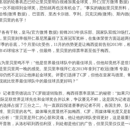
名宿的轮番表态已经让里贝里明白很难加冕金球奖，拜仁(官方微博 数据) 
一次不能得到金球奖，恐怕就再也没有机会了。”事实的确如里贝里所料，
、哈维(微博 数据) 、巴雷西、里杰卡尔德、亨利、贝克汉姆(微博)、斯内
里贝里的名字！
罗各有千秋，皇马(官方微博 数据) 前锋2013年俱乐部、国家队双线59场
，里贝里则率领拜仁慕尼黑赢得了五座冠军奖杯，在集体荣誉方面远超两位
季的谷底，7个月里6次受伤，11月的伤势更是让梅西提前告别2013年，相
13年45球缩水了近一半，但最终，里贝里的得票率甚至低于梅西。
1网站为里贝里鸣不平：“他是世界最佳球队中的最佳球员，但他却竟然不是
是里贝里周一晚的感觉。里贝里率领拜仁在2013年拿到了欧冠(微博 专题
却仍然不足以让他捧起金球奖。评委们选择了C罗，但他在皇家马德里、
现就比世界最佳球队中的最佳球员更好吗？”
》记者普劳德说出了C罗能逆转险胜、梅西得票率居第二的秘密：“如果
国际足联世界足球先生和金球奖合并以来，争议屡见不鲜，这是因为记者
的选择占据了三分之二。与一直跟踪报道赛事的记者不同，各国主帅、队
维、里贝里的名气、媒体曝光度显然不如梅西、C罗，而媒体曝光度又是
1网站分析：“里贝里是拜仁的心脏和灵魂，他让他的球队变得更好，这是最
开普敦，从洛杉矶到西伯利亚，到处都是他们的广告，但里贝里仅仅是一