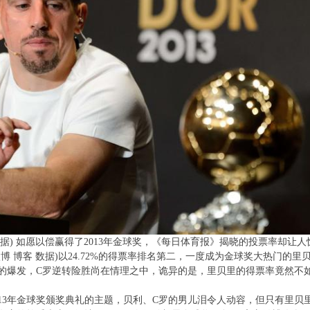
数据) 如愿以偿赢得了2013年金球奖，《每日体育报》揭晓的投票率却让人惊
博 博客 数据)以24.72%的得票率排名第二，一度成为金球奖大热门的里贝里
的爆发，C罗逆转险胜尚在情理之中，诡异的是，里贝里的得票率竟然不如
013年金球奖颁奖典礼的主题，贝利、C罗的男儿泪令人动容，但只有里