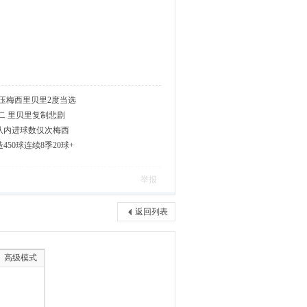
奖 压梅西里贝里2度当选
二 里贝里复制悲剧
役队内进球数仅次梅西
450球连续8季20球+
举报
返回列表
高级模式