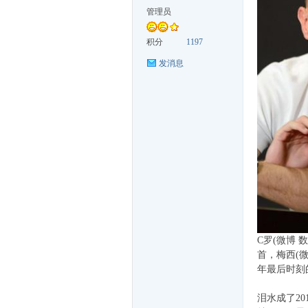
管理员
球
积分
1197
发消息
网
C罗(微博 
首，梅西(微
年最后时刻
泪水成了2