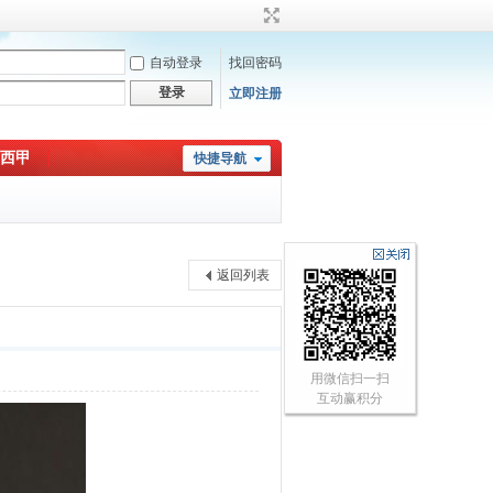
自动登录
找回密码
登录
立即注册
西甲
快捷导航
返回列表
用微信扫一扫
互动赢积分